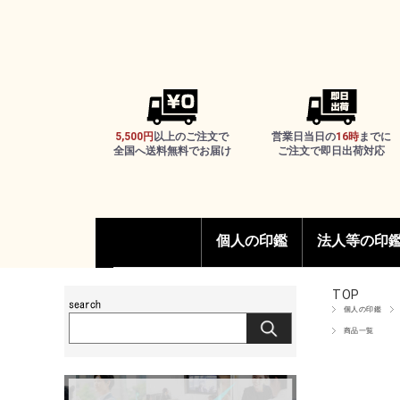
5,500円
以上のご注文で
営業日当日の
16時
までに
全国へ送料無料でお届け
ご注文で即日出荷対応
個人の印鑑
法人等の印
実印
銀行印
認め印
和ざいく
ケース付き印鑑
法人印鑑2本
法人印鑑3本
代表印
法人銀行印
角印
TOP
個人の印鑑
商品一覧