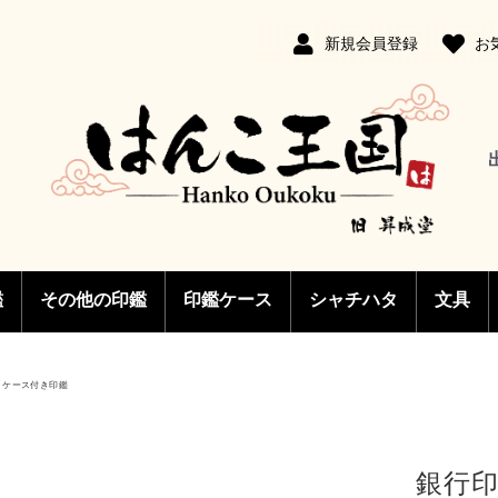
新規会員登録
お
鑑
その他の印鑑
印鑑ケース
シャチハタ
文具
セット
セット
ゴム印
職印
電子印鑑
個人用ケース
法人等用ケース
ボール
スタン
ン
ケース付き印鑑
銀行印