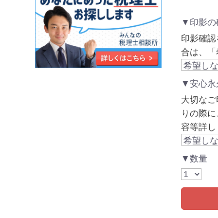
▼印影の
印影確認
合は、「
▼安心永
大切なご
りの際に
容等詳し
▼数量