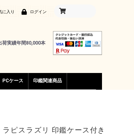
気に入り
ログイン
出荷実績年間80,000本
PCケース
印鑑関連商品
ペン
プ付きボールペ
 ラピスラズリ 印鑑ケース付き