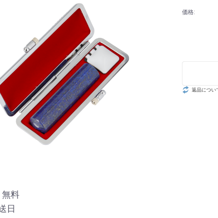
価格:
返品につい
 無料
送日