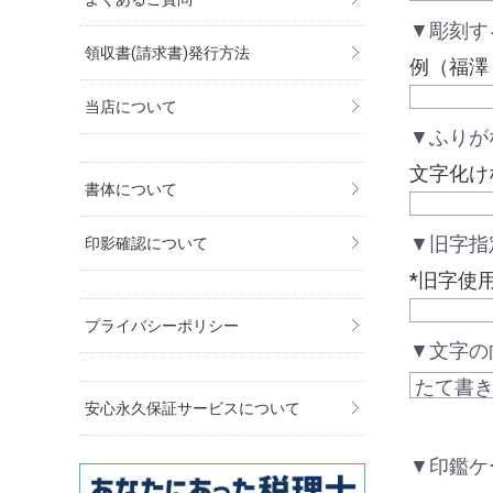
▼彫刻す
領収書(請求書)発行方法
例（福澤
当店について
▼ふりが
文字化け
書体について
▼旧字指
印影確認について
*旧字使
プライバシーポリシー
▼文字の
安心永久保証サービスについて
▼印鑑ケ